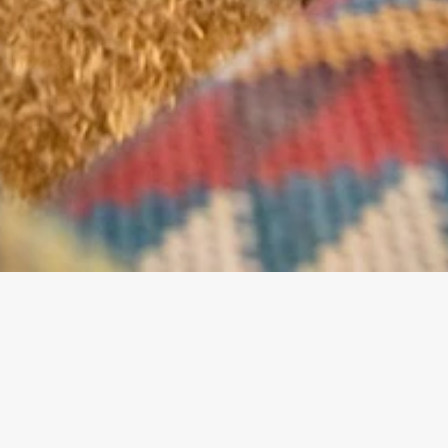
MAX
DIME
Zasebna spavaća soba | Dnevni
2
50
KAPACIT
NZIJE
boravak | Potpuno opremljena
+
m
2
ET:
:
kuhinja
1
Premium apartman s jednom
sobom