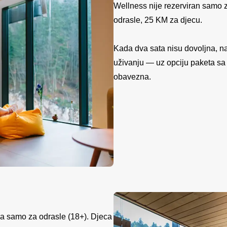
Wellness nije rezerviran samo 
odrasle, 25 KM za djecu.
Kada dva sata nisu dovoljna, na
uživanju — uz opciju paketa sa 
obavezna.
na samo za odrasle (18+). Djeca