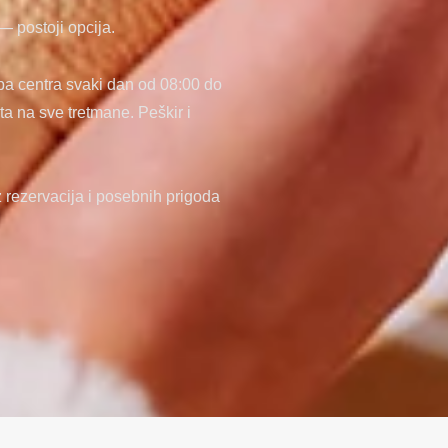
— postoji opcija.
a centra svaki dan od 08:00 do
a na sve tretmane. Peškir i
rezervacija i posebnih prigoda