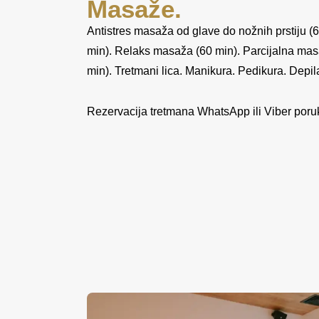
Masaže.
Antistres masaža od glave do nožnih prstiju (
min). Relaks masaža (60 min). Parcijalna masaž
min). Tretmani lica. Manikura. Pedikura. Depila
Rezervacija tretmana WhatsApp ili Viber por