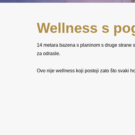
Wellness s po
14 metara bazena s planinom s druge strane st
za odrasle.
Ovo nije wellness koji postoji zato što svaki h