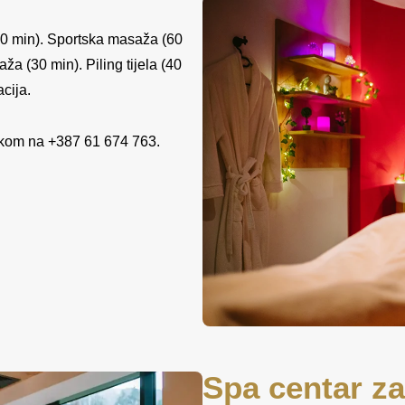
60 min). Sportska masaža (60
a (30 min). Piling tijela (40
cija.
ukom na +387 61 674 763.
Spa centar za