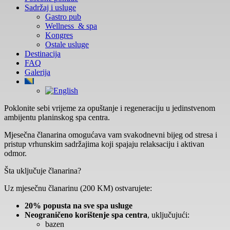
Sadržaj i usluge
Dijete 5
Gastro pub
Wellness & spa
Kongres
Soba 2
Ostale usluge
Odrasli
Destinacija
FAQ
Djeca
Galerija
Osobe st
17 godi
Poklonite sebi vrijeme za opuštanje i regeneraciju u jedinstvenom
smatraj
ambijentu planinskog spa centra.
odrasli
Mjesečna članarina omogućava vam svakodnevni bijeg od stresa i
Dijete 1
pristup vrhunskim sadržajima koji spajaju relaksaciju i aktivan
odmor.
Dijete 2
Šta uključuje članarina?
Dijete 3
Uz mjesečnu članarinu (200 KM) ostvarujete:
Dijete 4
20% popusta na sve spa usluge
Neograničeno korištenje spa centra
, uključujući:
Dijete 5
bazen