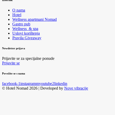
Izbornik
O nama
Hotel
Wellness apartmani Nomad
Gastro pub
Wellness & spa
Uslovi korištenja
Pravila Giveaway
Newsletter prijava
Prijavite se za specijalne ponude
Prijavite se
Povežite se s nama
facebook-1
instagramm
youtube2
linkedin
© Hotel Nomad 2026 | Developed by
Nove vibracije