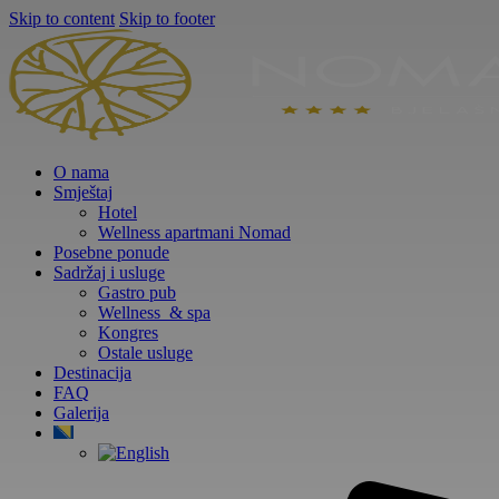
Skip to content
Skip to footer
O nama
Smještaj
Hotel
Wellness apartmani Nomad
Posebne ponude
Sadržaj i usluge
Gastro pub
Wellness & spa
Kongres
Ostale usluge
Destinacija
FAQ
Galerija